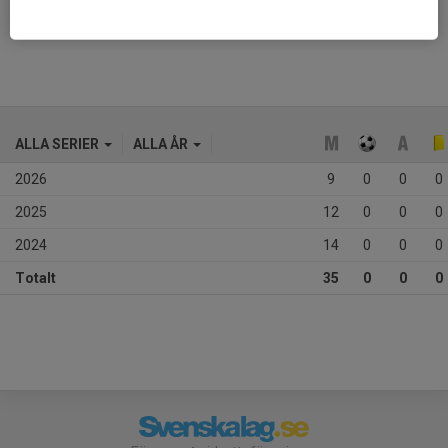
Ålder
12 år
ALLA SERIER
ALLA ÅR
2026
9
0
0
0
2025
12
0
0
0
2024
14
0
0
0
Totalt
35
0
0
0