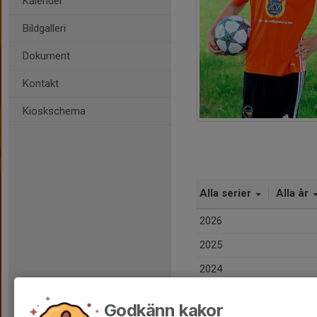
Kalender
Bildgalleri
Dokument
Kontakt
Kioskschema
Alla serier
Alla år
2026
2025
2024
Totalt
Godkänn kakor