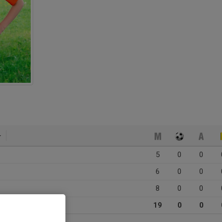
5
0
0
6
0
0
8
0
0
19
0
0