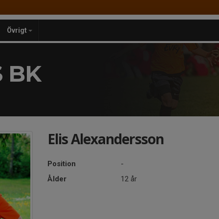
Övrigt
 BK
Elis Alexandersson
Position
-
Ålder
12 år