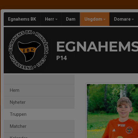
Egnahems BK
Herr
Dam
Ungdom
Domare
EGNAHEMS
P14
Hem
Nyheter
Truppen
Matcher