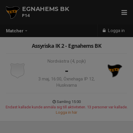
EGNAHEMS BK
P14
Logga in
Matcher
Assyriska IK 2 - Egnahems BK
Nordvästra (4, pojk)
-
3 maj, 16:00, Öxnehaga IP 12,
Huskvarna
Samling 15:00
Endast kallade kunde anmäla sig till aktiviteten. 13 personer var kallade.
Logga in här