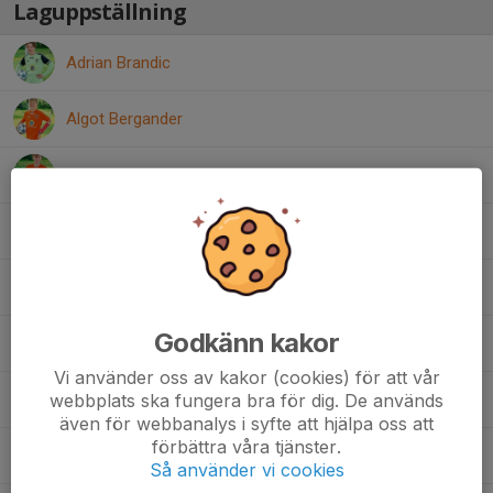
Laguppställning
Adrian Brandic
Algot Bergander
Axel Johansson
Edin Safic
Elis Holm
Godkänn kakor
Gustav Johansson
Vi använder oss av kakor (cookies) för att vår
webbplats ska fungera bra för dig. De används
Philip Fridlund
även för webbanalys i syfte att hjälpa oss att
förbättra våra tjänster.
Sixten Ovens
Så använder vi cookies