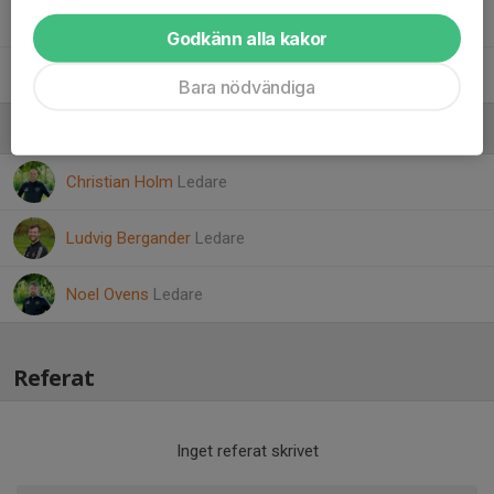
Svante André
Godkänn alla kakor
Ted Magnusson Larsson
Bara nödvändiga
Ledare
Christian Holm
Ledare
Ludvig Bergander
Ledare
Noel Ovens
Ledare
Referat
Inget referat skrivet