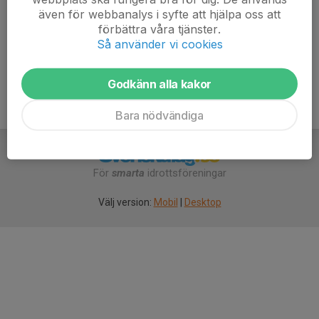
Spelare ska ha sina matchställ på sig. Skriv gärna en
även för webbanalys i syfte att hjälpa oss att
kommentar ifall matchställ saknas, så löser vi det på
förbättra våra tjänster.
plats.
Så använder vi cookies
Godkänn alla kakor
Bara nödvändiga
För
smarta
idrottsföreningar
Välj version:
Mobil
|
Desktop