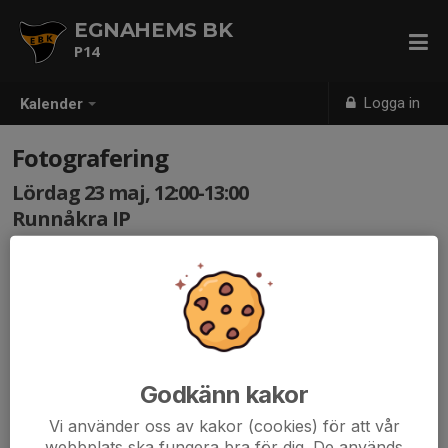
EGNAHEMS BK
P14
Logga in
Kalender
Fotografering
Lördag 23 maj, 12:00-13:00
Runnåkra IP
Samling: 11:45
12:00 på lördag har vi vår slot för fotografering. Precis
som tidigare år behöver föräldrarna skriva på en
fotolapp. Vi ska försöka dela ut denna under träningarna
i veckan, annars kan de fås på plats inför
fotograferingen. Kom gärna 15-20 minuter innan för att
Godkänn kakor
säkerställa att alla lappar är påskrivna och medtagna!
Vi använder oss av kakor (cookies) för att vår
webbplats ska fungera bra för dig. De används