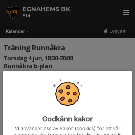
EGNAHEMS BK
P14
Logga in
Kalender
Träning Runnåkra
Torsdag 4 jun, 18:30-20:00
Runnåkra b-plan
Samling: 18:15
Träning på Runnåkra
Medtag skor, benskydd, vattenflaska och kläder efter
väder.
Godkänn kakor
Glöm inte att svara på kallelser i tid.
Vi använder oss av kakor (cookies) för att vår
webbplats ska fungera bra för dig. De används