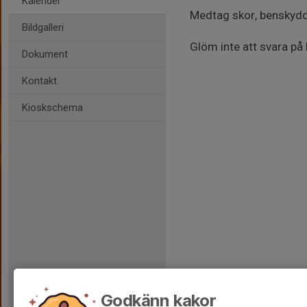
Kalender
Medtag skor, benskydd,
Bildgalleri
Glöm inte att svara på k
Dokument
Kontakt
Kioskschema
Godkänn kakor