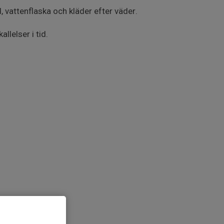
 vattenflaska och kläder efter väder.
allelser i tid.