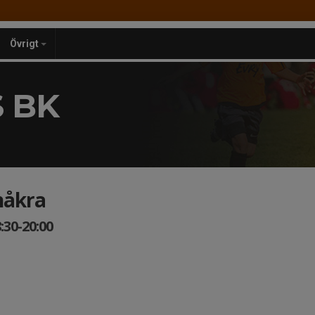
Övrigt
 BK
nåkra
:30-20:00