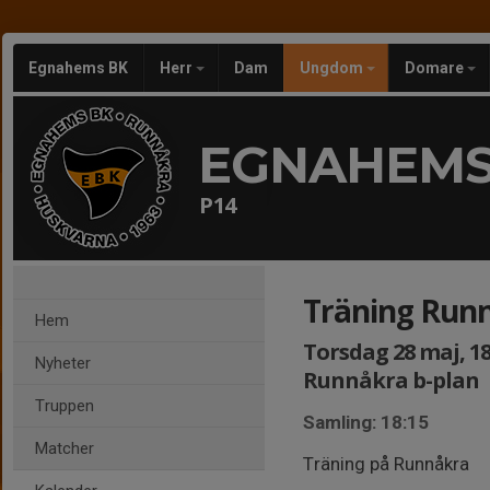
Egnahems BK
Herr
Dam
Ungdom
Domare
EGNAHEMS
P14
Träning Run
Hem
Torsdag 28 maj, 18
Nyheter
Runnåkra b-plan
Truppen
Samling: 18:15
Matcher
Träning på Runnåkra