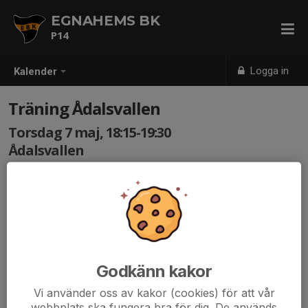
EGNAHEMS BK
P14
Logga in
Kalender
Träning Ådalsvallen
Torsdag 7 maj, 18:15-19:30
Ådalsvallen
Samling: 18:00
Godkänn kakor
Vi använder oss av kakor (cookies) för att vår
webbplats ska fungera bra för dig. De används