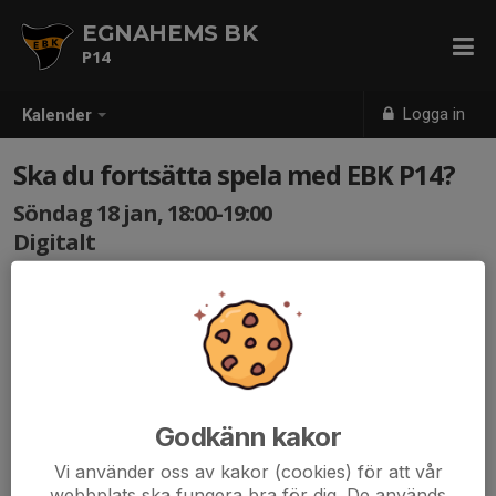
EGNAHEMS BK
P14
Logga in
Kalender
Ska du fortsätta spela med EBK P14?
Söndag 18 jan, 18:00-19:00
Digitalt
Samling: 18:00
Den årliga kollen för att se vilka som ska fortsätta spela
fotboll under säsongen 2026. Detta för att se om vi har
spelarunderlag för att anmäla tre lag till seriespel även i
år.
Godkänn kakor
Vill du fortsätta men är osäker på matchspel, skriv gärna
Vi använder oss av kakor (cookies) för att vår
det som en kommentar.
webbplats ska fungera bra för dig. De används