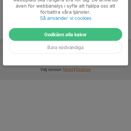
Glöm inte att svara på kallelser i tid.
även för webbanalys i syfte att hjälpa oss att
förbättra våra tjänster.
Så använder vi cookies
Godkänn alla kakor
Bara nödvändiga
För
smarta
idrottsföreningar
Välj version:
Mobil
|
Desktop