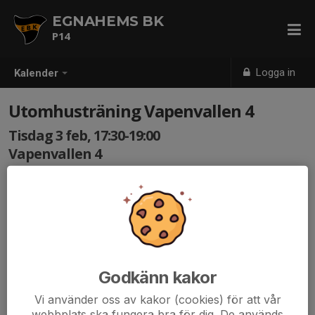
EGNAHEMS BK
P14
Logga in
Kalender
Utomhusträning Vapenvallen 4
Tisdag 3 feb, 17:30-19:00
Vapenvallen 4
Samling: 17:15, Vapenvallen 4
Vinterträning på 7-mannaplanen vid Vapenvallen.
Medtag vanliga gympaskor (första 30 min utanför
fotbollsplan för uppvärmning, styrka och koordination),
fotbollsskor, benskydd, vattenflaska och kläder efter
Godkänn kakor
väder. Underställ är inte fel!
Vi använder oss av kakor (cookies) för att vår
webbplats ska fungera bra för dig. De används