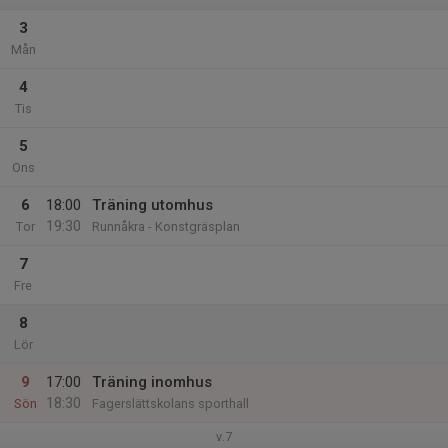
3
Mån
4
Tis
5
Ons
6
18:00
Träning utomhus
19:30
Tor
Runnåkra - Konstgräsplan
7
Fre
8
Lör
9
17:00
Träning inomhus
18:30
Sön
Fagerslättskolans sporthall
v.7