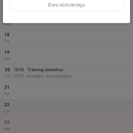
Bara nödvändiga
v.8
17
Mån
18
Tis
19
Ons
20
18:00
Träning utomhus
19:30
Tor
Runnåkra - Konstgräsplan
21
Fre
22
Lör
23
Sön