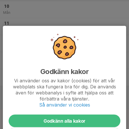
10
Mån
11
Tis
12
Ons
13
18:00
Träning utomhus - INSTÄLLD
19:30
Tor
Runnåkra - Konstgräsplan
Godkänn kakor
14
Vi använder oss av kakor (cookies) för att vår
Fre
webbplats ska fungera bra för dig. De används
15
17:00
Match mot IK Tord P13
även för webbanalys i syfte att hjälpa oss att
18:30
Lör
Träningsmatcher
förbättra våra tjänster.
Rosenlunds IP 6, Jönköping
Så använder vi cookies
16
15:30
Match mot Husqvarna FF
17:00
Godkänn alla kakor
Sön
Träningsmatcher
Vapenvallen 4, Huskvarna