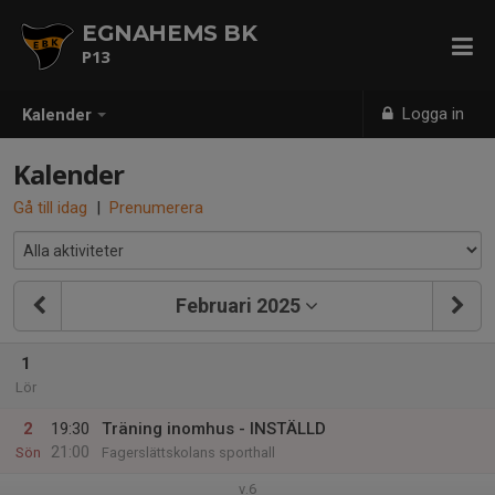
EGNAHEMS BK
P13
Logga in
Kalender
Kalender
Gå till idag
|
Prenumerera
Februari 2025
1
Lör
2
19:30
Träning inomhus - INSTÄLLD
21:00
Sön
Fagerslättskolans sporthall
v.6