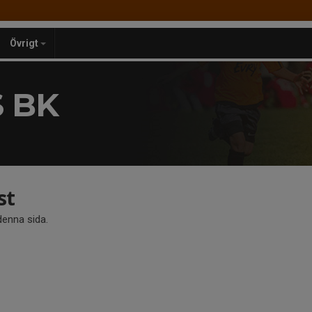
Övrigt
 BK
st
 denna sida.