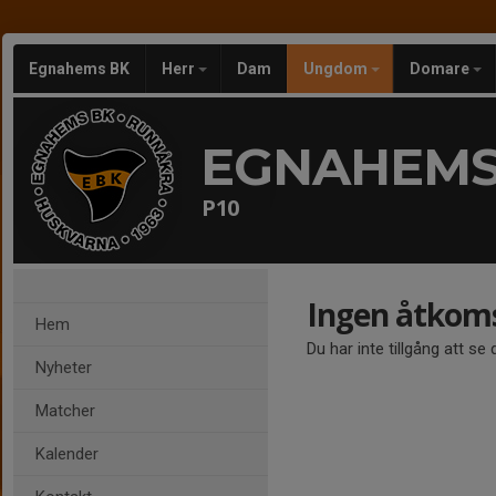
Egnahems BK
Herr
Dam
Ungdom
Domare
EGNAHEMS
P10
Ingen åtkom
Hem
Du har inte tillgång att se
Nyheter
Matcher
Kalender