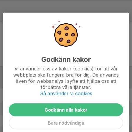
Referat
Inget referat skrivet
Godkänn kakor
Vi använder oss av kakor (cookies) för att vår
webbplats ska fungera bra för dig. De används
Tabell
även för webbanalys i syfte att hjälpa oss att
förbättra våra tjänster.
Så använder vi cookies
P2010 NV2
M
+/-
P
1. Ekhagens IF 2 9-m
7
28
19
Godkänn alla kakor
2. Lekeryd-Svarttorps SK
7
1
14
Bara nödvändiga