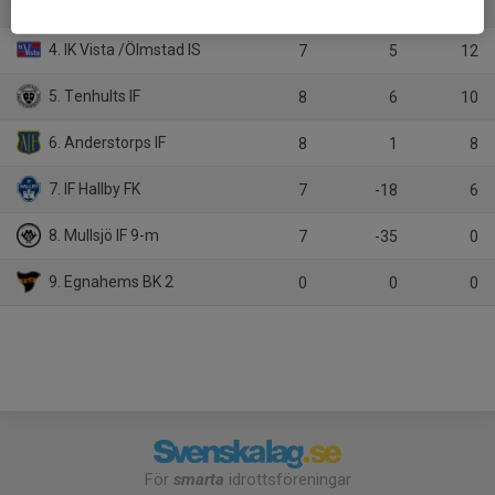
3. Norrahammars IK 9-m
7
12
13
4. IK Vista /Ölmstad IS
7
5
12
5. Tenhults IF
8
6
10
6. Anderstorps IF
8
1
8
7. IF Hallby FK
7
-18
6
8. Mullsjö IF 9-m
7
-35
0
9. Egnahems BK 2
0
0
0
För
smarta
idrottsföreningar