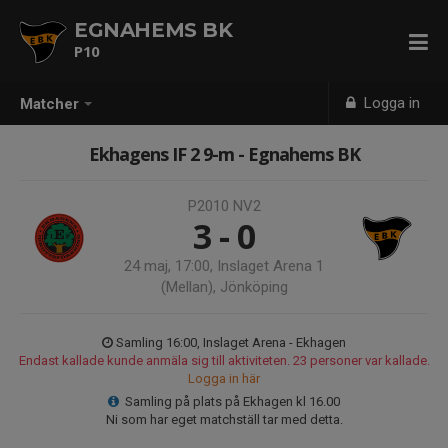
EGNAHEMS BK
P10
Logga in
Matcher
Ekhagens IF 2 9-m - Egnahems BK
P2010 NV2
3 - 0
24 maj, 17:00, Inslaget Arena 1
(Mellan), Jönköping
Samling 16:00, Inslaget Arena - Ekhagen
Endast kallade kunde anmäla sig till aktiviteten. 23 personer var kallade.
Logga in här
Samling på plats på Ekhagen kl 16.00
Ni som har eget matchställ tar med detta.