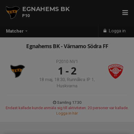
EGNAHEMS BK
P10
Logga in
Matcher
Egnahems BK - Värnamo Södra FF
P2010 NV1
1 - 2
18 maj, 18:30, Runnåkra IP 1,
Huskvarna
Samling 17:30
Endast kallade kunde anmäla sig till aktiviteten. 20 personer var kallade.
Logga in här