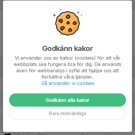
Referat
Inget referat skrivet
Godkänn kakor
Vi använder oss av kakor (cookies) för att vår
webbplats ska fungera bra för dig. De används
Tabell
även för webbanalys i syfte att hjälpa oss att
förbättra våra tjänster.
Så använder vi cookies
P2010 NV1
M
+/-
P
1. Bankeryds SK
7
12
16
Godkänn alla kakor
2. Ljungby IF 1
7
13
13
Bara nödvändiga
3. Hvetlanda GIF
6
8
10