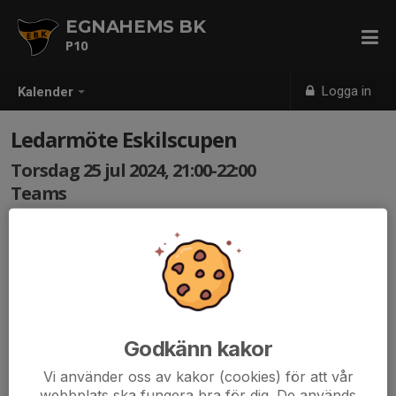
EGNAHEMS BK
P10
Logga in
Kalender
Ledarmöte Eskilscupen
Torsdag 25 jul 2024, 21:00-22:00
Teams
Samling: 21:00
Godkänn kakor
Vi använder oss av kakor (cookies) för att vår
webbplats ska fungera bra för dig. De används