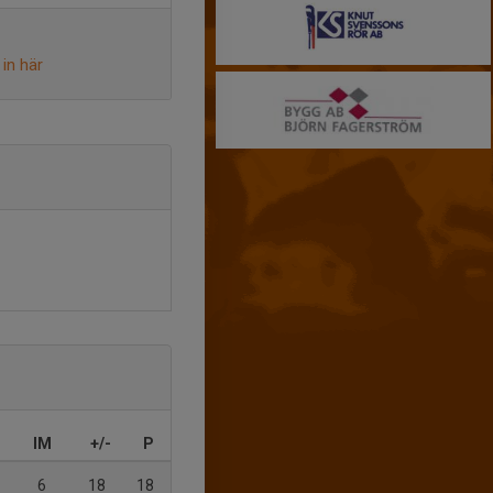
in här
IM
+/-
P
6
18
18