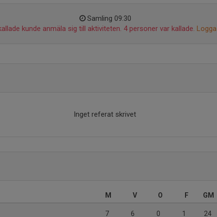
Samling 09:30
allade kunde anmäla sig till aktiviteten. 4 personer var kallade.
Logga 
Inget referat skrivet
M
V
O
F
GM
7
6
0
1
24