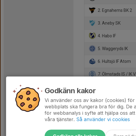
2. Egnahems BK 2
3. Aneby SK
4. Habo IF
5. Waggeryds IK
6. Hultsjö IF Atom
7. Ölmstads IS / IK V
8. Hovslätts IK
Godkänn kakor
9. Forserums IF 2
Vi använder oss av kakor (cookies) för 
webbplats ska fungera bra för dig. De
för webbanalys i syfte att hjälpa oss att
våra tjänster.
Så använder vi cookies