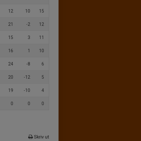
12
10
15
21
-2
12
15
3
11
16
1
10
24
-8
6
20
-12
5
19
-10
4
0
0
0
Skriv ut