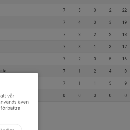
7
5
0
2
22
7
4
0
3
19
7
3
2
2
18
7
3
1
3
17
7
2
0
5
16
ista
7
1
2
4
8
7
1
1
5
9
att vår
0
0
0
0
0
 används även
 förbättra