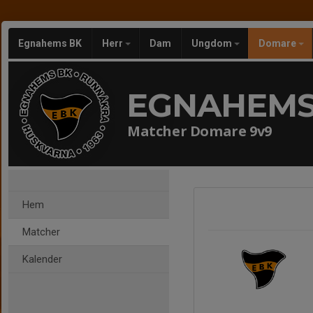
Egnahems BK
Herr
Dam
Ungdom
Domare
EGNAHEMS
Matcher Domare 9v9
Hem
Matcher
Kalender