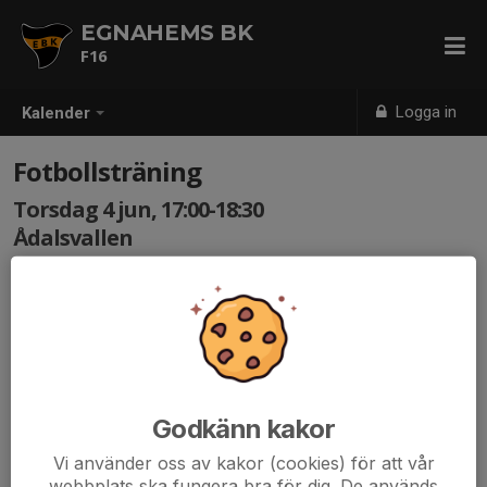
EGNAHEMS BK
F16
Logga in
Kalender
Fotbollsträning
Torsdag 4 jun, 17:00-18:30
Ådalsvallen
Samling: 16:50
Medtag fotbollsskor, benskydd och fylld vattenflaska.
Godkänn kakor
Vi använder oss av kakor (cookies) för att vår
webbplats ska fungera bra för dig. De används