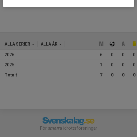
Ålder
11 år
ALLA SERIER
ALLA ÅR
2026
6
0
0
0
2025
1
0
0
0
Totalt
7
0
0
0
För
smarta
idrottsföreningar