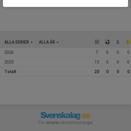
Ålder
10 år
ALLA SERIER
ALLA ÅR
2026
7
0
0
0
2025
13
0
0
0
Totalt
20
0
0
0
För
smarta
idrottsföreningar