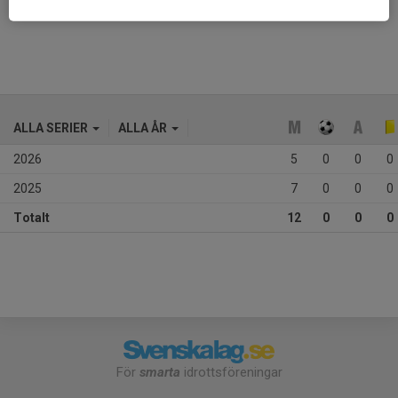
Ålder
11 år
ALLA SERIER
ALLA ÅR
2026
5
0
0
0
2025
7
0
0
0
Totalt
12
0
0
0
För
smarta
idrottsföreningar