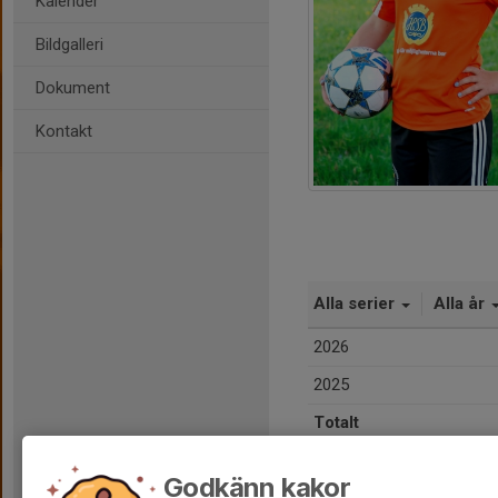
Kalender
Bildgalleri
Dokument
Kontakt
Alla serier
Alla år
2026
2025
Totalt
Godkänn kakor