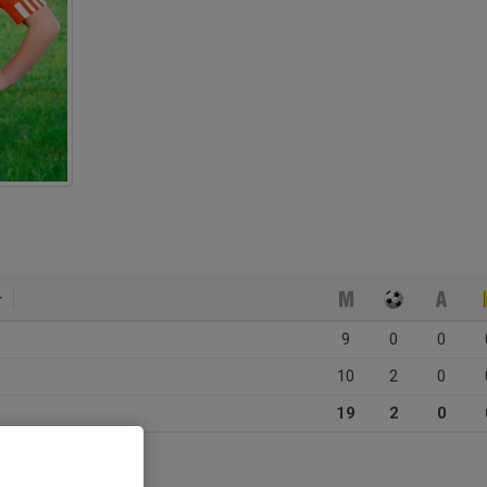
9
0
0
10
2
0
19
2
0