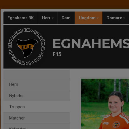
Egnahems BK
Herr
Dam
Ungdom
Domare
EGNAHEMS
F15
Hem
Nyheter
Truppen
Matcher