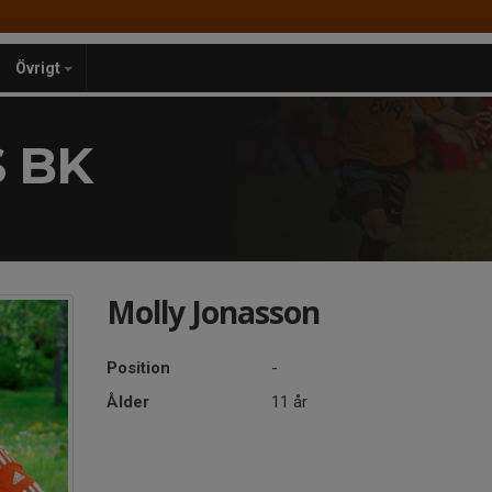
Övrigt
 BK
Molly Jonasson
Position
-
Ålder
11 år