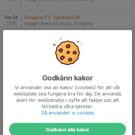
-
Sön 24
Ekhagens IF 2 - Egnahems BK
15:00
Inslaget Arena 31 (Övre), Jönköping
-
Sön 24
Ekhagens IF 2 - Egnahems BK
15:00
Inslaget Arena 31 (Övre), Jönköping
-
Lör 30
Egnahems BK - Bankeryds SK 4
14:00
Runnåkra IP 2, Huskvarna
Godkänn kakor
-
Vi använder oss av kakor (cookies) för att vår
Lör 30
Egnahems BK - Bankeryds SK 4
webbplats ska fungera bra för dig. De används
14:00
Runnåkra IP 2, Huskvarna
även för webbanalys i syfte att hjälpa oss att
-
förbättra våra tjänster.
Så använder vi cookies
Lör 30
Egnahems BK - Bankeryds SK 4
14:00
Runnåkra IP 2, Huskvarna
-
Godkänn alla kakor