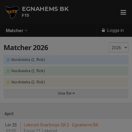
EGNAHEMS BK
F15
Logga in
Matcher
Matcher 2026
Nordvästra (2, flick)
Nordvästra (2, flick)
Nordvästra (2, flick)
Visa
fler
April
Lör 25
Lekeryd-Svarttorps SK 2 - Egnahems BK
09:00
Furuvi 21, Lekeryd