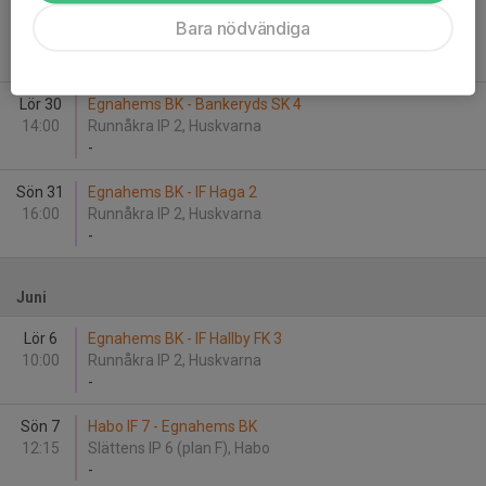
Lör 30
Egnahems BK Lag 1 - Bankeryds SK 4
Bara nödvändiga
14:00
Runnåkra IP 2, Huskvarna
-
Lör 30
Egnahems BK - Bankeryds SK 4
14:00
Runnåkra IP 2, Huskvarna
-
Sön 31
Egnahems BK - IF Haga 2
16:00
Runnåkra IP 2, Huskvarna
-
Juni
Lör 6
Egnahems BK - IF Hallby FK 3
10:00
Runnåkra IP 2, Huskvarna
-
Sön 7
Habo IF 7 - Egnahems BK
12:15
Slättens IP 6 (plan F), Habo
-