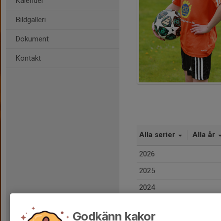
Kalender
Bildgalleri
Dokument
Kontakt
Alla serier
Alla år
2026
2025
2024
Totalt
Godkänn kakor