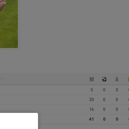
5
0
0
20
0
0
16
0
0
41
0
0