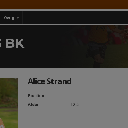
Övrigt
 BK
Alice Strand
Position
-
Ålder
12 år