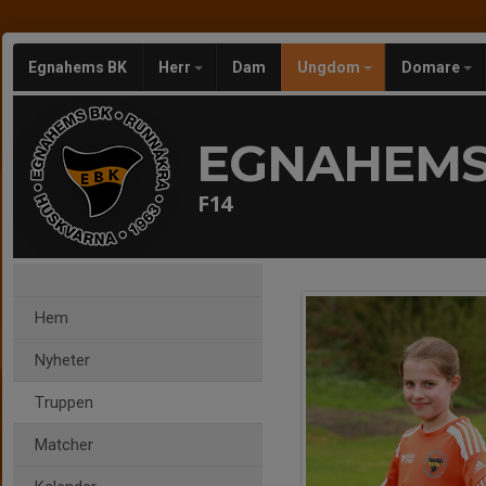
Egnahems BK
Herr
Dam
Ungdom
Domare
EGNAHEMS
F14
Hem
Nyheter
Truppen
Matcher