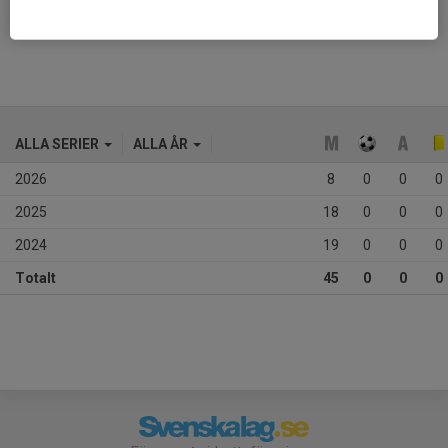
Ålder
12 år
ALLA SERIER
ALLA ÅR
2026
8
0
0
0
2025
18
0
0
0
2024
19
0
0
0
Totalt
45
0
0
0