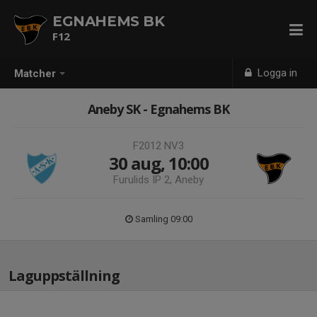
EGNAHEMS BK
F12
Logga in
Matcher
Aneby SK - Egnahems BK
F2012 NV3
30 aug, 10:00
Furulids IP 2, Aneby
Samling 09:00
Laguppställning