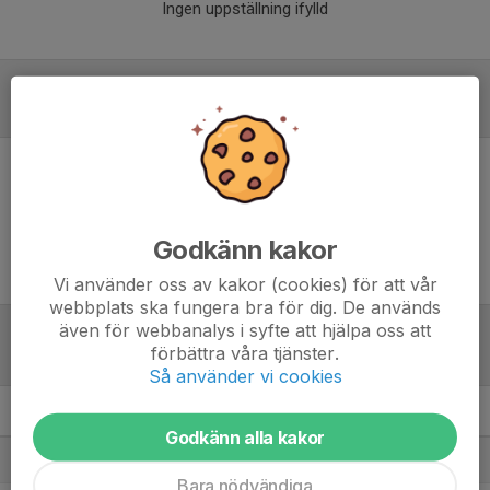
Ingen uppställning ifylld
Inför match
Inget skrivet
Godkänn kakor
Vi använder oss av kakor (cookies) för att vår
webbplats ska fungera bra för dig. De används
även för webbanalys i syfte att hjälpa oss att
förbättra våra tjänster.
Tabell
Så använder vi cookies
F2012 NV3
M
+/-
P
Godkänn alla kakor
1. Mullsjö IF
7
18
18
Bara nödvändiga