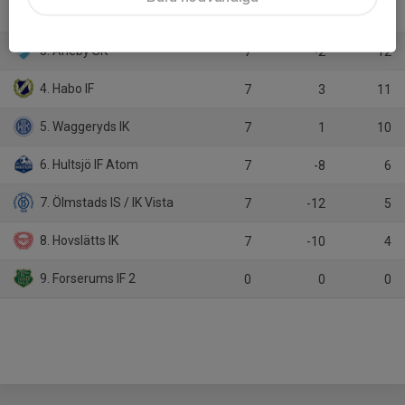
2. Egnahems BK 2
7
10
15
3. Aneby SK
7
-2
12
4. Habo IF
7
3
11
5. Waggeryds IK
7
1
10
6. Hultsjö IF Atom
7
-8
6
7. Ölmstads IS / IK Vista
7
-12
5
8. Hovslätts IK
7
-10
4
9. Forserums IF 2
0
0
0