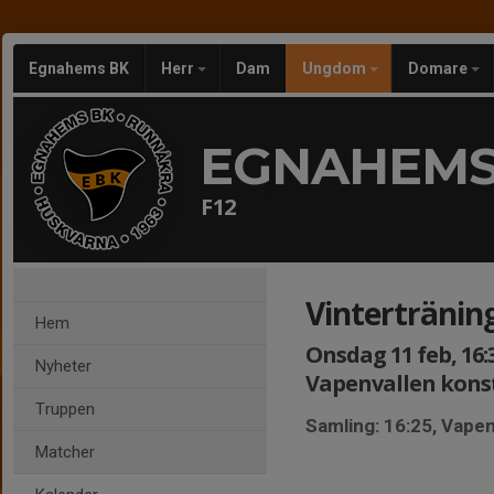
Egnahems BK
Herr
Dam
Ungdom
Domare
EGNAHEMS
F12
Vintertränin
Hem
Onsdag 11 feb, 16:
Nyheter
Vapenvallen kons
Truppen
Samling: 16:25, Vapen
Matcher