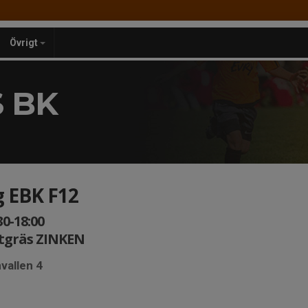
Övrigt
 BK
g EBK F12
30-18:00
tgräs ZINKEN
vallen 4