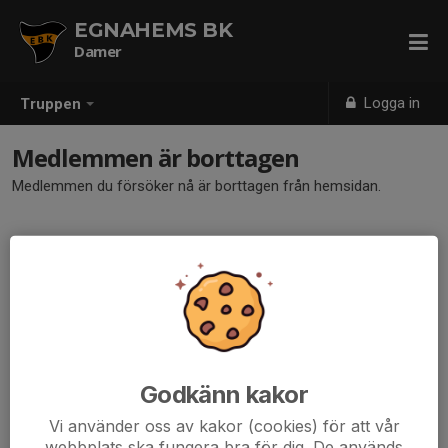
EGNAHEMS BK
Damer
Logga in
Truppen
Medlemmen är borttagen
Medlemmen du försöker nå är borttagen från hemsidan.
Godkänn kakor
Vi använder oss av kakor (cookies) för att vår
webbplats ska fungera bra för dig. De används