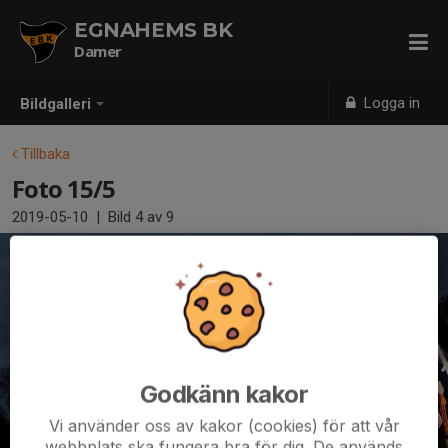
EGNAHEMS BK
Damer
Logga in
Bildgalleri
Tillbaka
Foto 15/5
2019-05-10
|
Bild
4
av 9
Godkänn kakor
Vi använder oss av kakor (cookies) för att vår
webbplats ska fungera bra för dig. De används