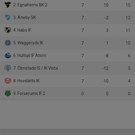
2. Egnahems BK 2
7
10
15
3. Aneby SK
7
-2
12
4. Habo IF
7
3
11
5. Waggeryds IK
7
1
10
6. Hultsjö IF Atom
7
-8
6
7. Ölmstads IS / IK Vista
7
-12
5
8. Hovslätts IK
7
-10
4
9. Forserums IF 2
0
0
0