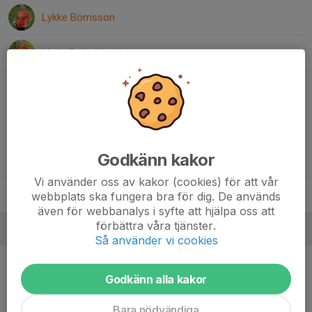
Lykke Börrisson
Molly Torkelskogh
Olivia Strand
Petite Burman
Godkänn kakor
Selma Skogeryd
Vi använder oss av kakor (cookies) för att vår
Wera Forsander
webbplats ska fungera bra för dig. De används
även för webbanalys i syfte att hjälpa oss att
förbättra våra tjänster.
Ledare
Så använder vi cookies
Christian Janmar
Ledare
Godkänn alla kakor
Frida Strand
Ledare
Bara nödvändiga