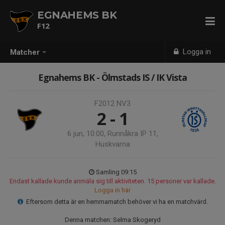
EGNAHEMS BK
F12
Logga in
Matcher
Egnahems BK - Ölmstads IS / IK Vista
F2012 NV3
2 - 1
6 jun, 10:00, Runnåkra IP 11,
Huskvarna
Samling 09:15
Endast kallade kunde anmäla sig till aktiviteten. 15 personer var kallade.
Logga in här
Eftersom detta är en hemmamatch behöver vi ha en matchvärd.
Denna matchen: Selma Skogeryd