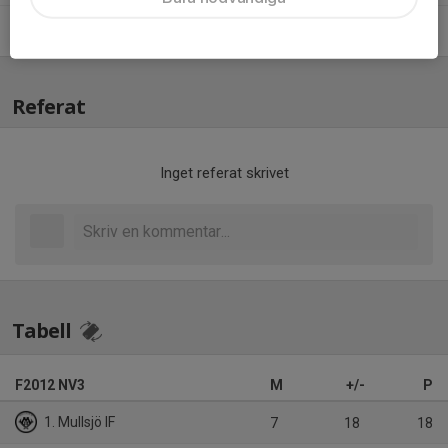
Johan Forsander
Ledare
Referat
Inget referat skrivet
Tabell
F2012 NV3
M
+/-
P
1. Mullsjö IF
7
18
18