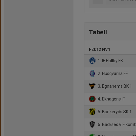
Tabell
F2012 NV1
1. IF Hallby FK
2. Husqvarna FF
3. Egnahems BK 1
4. Ekhagens IF
5. Bankeryds SK 1
6. Bäckseda IF kom