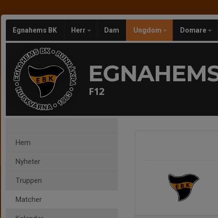
Egnahems BK
Herr
Dam
Ungdom
Domare
EGNAHEMS
F12
Hem
Nyheter
Truppen
Matcher