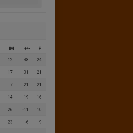
IM
+/-
P
12
48
24
17
31
21
7
21
21
14
19
16
26
-11
10
23
-6
9