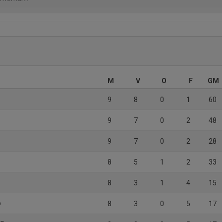
M
V
O
F
GM
9
8
0
1
60
9
7
0
2
48
9
7
0
2
28
8
5
1
2
33
8
3
1
4
15
b
8
3
0
5
17