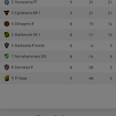
2. Husqvarna FF
9
31
21
3. Egnahems BK 1
9
21
21
4. Ekhagens IF
8
19
16
5. Bankeryds SK 1
8
-11
10
6. Bäckseda IF komb
8
-6
9
7. Norrahammars GIS
8
-16
9
8. Barnarps IF
8
-38
3
9. IF Haga
9
-48
0