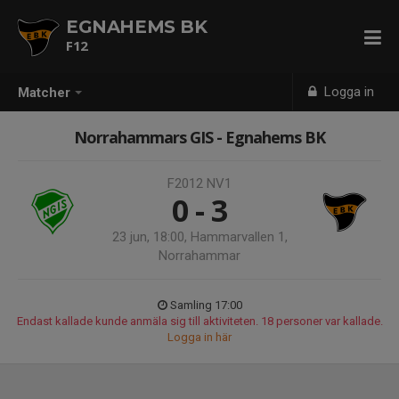
EGNAHEMS BK
F12
Logga in
Matcher
Norrahammars GIS - Egnahems BK
F2012 NV1
0 - 3
23 jun, 18:00, Hammarvallen 1,
Norrahammar
Samling 17:00
Endast kallade kunde anmäla sig till aktiviteten. 18 personer var kallade.
Logga in här