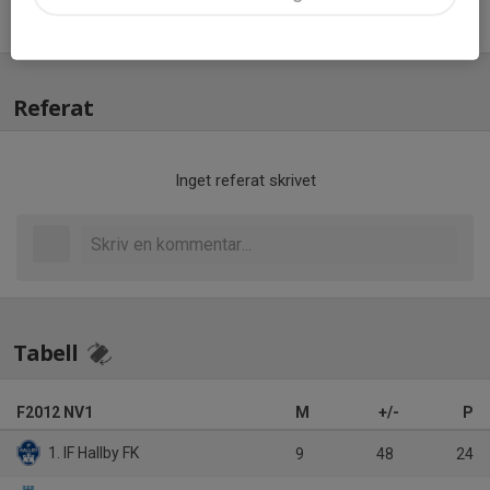
Jörgen Stener
Ledare
Referat
Inget referat skrivet
Tabell
F2012 NV1
M
+/-
P
1. IF Hallby FK
9
48
24