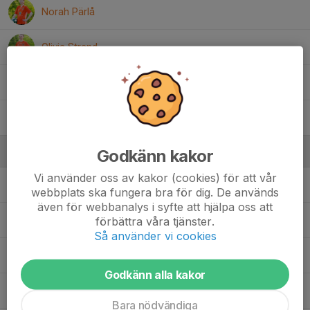
Norah Pärlå
Olivia Strand
Tyra Dahlström
Wera Forsander
Ledare
Godkänn kakor
Vi använder oss av kakor (cookies) för att vår
Christian Janmar
Ledare
webbplats ska fungera bra för dig. De används
även för webbanalys i syfte att hjälpa oss att
Christian Nilsson
Ledare
förbättra våra tjänster.
Så använder vi cookies
Frida Strand
Ledare
Godkänn alla kakor
Johan Forsander
Ledare
Bara nödvändiga